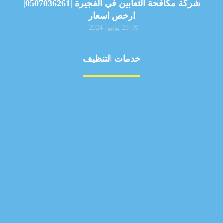
شركة مكافحة الثعابين في الفجيرة |0507036261|
ارخص اسعار
23 يونيو، 2024
خدمات التنظيف
مكافحة الآفات
مركبة
بناء
غسيل سيارة
صيانة
تجاري
عادي
خدمات
الداخلية
الخارج
اتصال