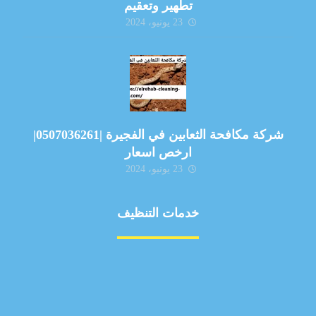
تطهير وتعقيم
23 يونيو، 2024
شركة مكافحة الثعابين في الفجيرة |0507036261|
ارخص اسعار
23 يونيو، 2024
خدمات التنظيف
مكافحة الآفات
مركبة
بناء
غسيل سيارة