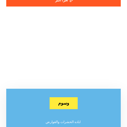
اقرأ أكثر
وسوم
اباده الحشرات والقوارض