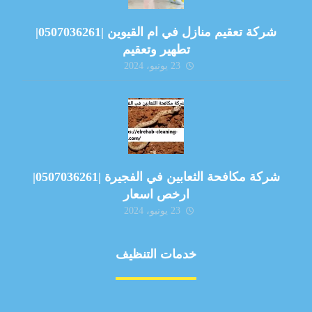
شركة تعقيم منازل في ام القيوين |0507036261|
تطهير وتعقيم
23 يونيو، 2024
شركة مكافحة الثعابين في الفجيرة |0507036261|
ارخص اسعار
23 يونيو، 2024
خدمات التنظيف
مكافحة الآفات