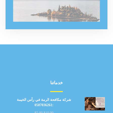
خدماتنا
شركة مكافحة الرمة في رأس الخيمة
:0507036261
$
5.00
$
10.00