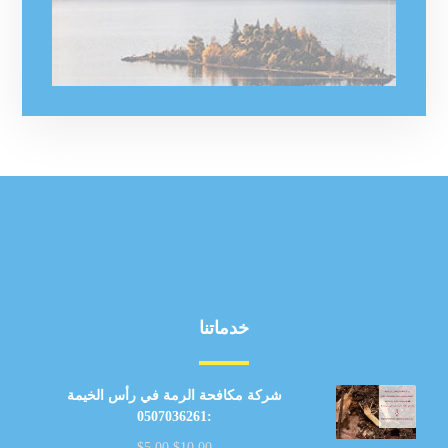
خدماتنا
شركة مكافحة الرمة في رأس الخيمة
:0507036261
$
5.00
$
10.00