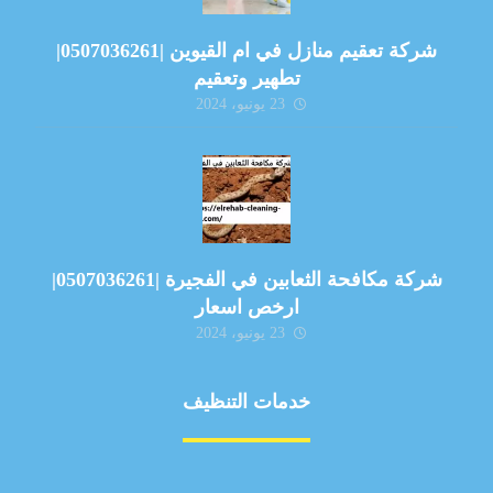
شركة تعقيم منازل في ام القيوين |0507036261|
تطهير وتعقيم
23 يونيو، 2024
شركة مكافحة الثعابين في الفجيرة |0507036261|
ارخص اسعار
23 يونيو، 2024
خدمات التنظيف
مكافحة الآفات