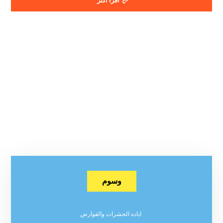
اقرأ أكثر
وسوم
اباده الحشرات والقوارض