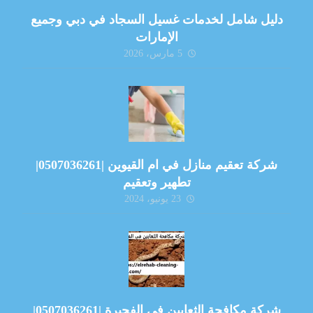
دليل شامل لخدمات غسيل السجاد في دبي وجميع
الإمارات
5 مارس، 2026
شركة تعقيم منازل في ام القيوين |0507036261|
تطهير وتعقيم
23 يونيو، 2024
شركة مكافحة الثعابين في الفجيرة |0507036261|