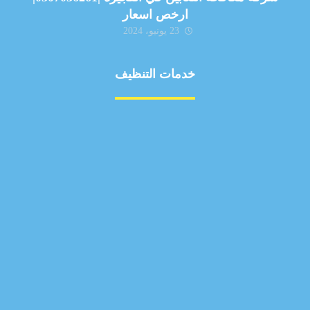
ارخص اسعار
23 يونيو، 2024
خدمات التنظيف
مكافحة الآفات
مركبة
بناء
غسيل سيارة
صيانة
تجاري
عادي
خدمات
الداخلية
الخارج
اتصال
لورم