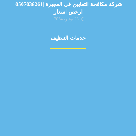
شركة مكافحة الثعابين في الفجيرة |0507036261|
ارخص اسعار
23 يونيو، 2024
خدمات التنظيف
مكافحة الآفات
مركبة
بناء
غسيل سيارة
صيانة
تجاري
عادي
خدمات
الداخلية
الخارج
اتصال