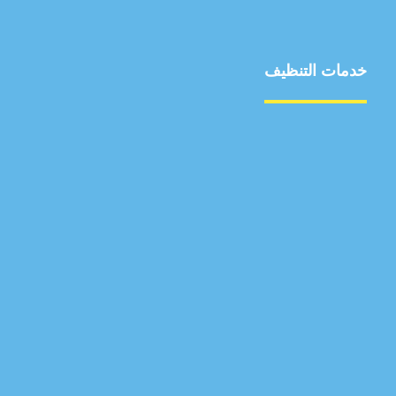
خدمات التنظيف
مكافحة الآفات
مركبة
بناء
غسيل سيارة
صيانة
تجاري
عادي
خدمات
الداخلية
الخارج
اتصال
لورم
معلومات
الخارج
خدمات
خدمات ساخنة