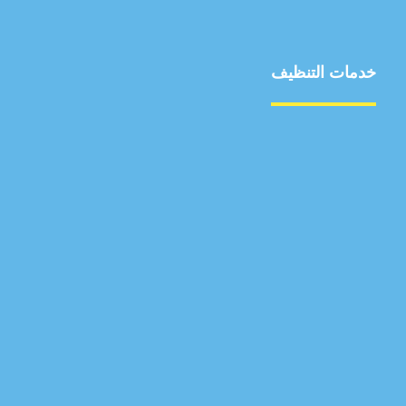
خدمات التنظيف
مكافحة الآفات
مركبة
بناء
غسيل سيارة
صيانة
تجاري
عادي
خدمات
الداخلية
الخارج
اتصال
لورم
معلومات
الخارج
خدمات
خدمات ساخنة