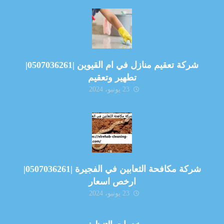
شركة تعقيم منازل في ام القيوين |0507036261|
تطهير وتعقيم
23 يونيو، 2024
شركة مكافحة الثعابين في الفجيرة |0507036261|
ارخص اسعار
23 يونيو، 2024