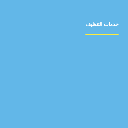
خدمات التنظيف
مكافحة الآفات
مركبة
بناء
غسيل سيارة
صيانة
تجاري
عادي
خدمات
الداخلية
الخارج
اتصال
لورم
معلومات
الخارج
خدمات
خدمات ساخنة