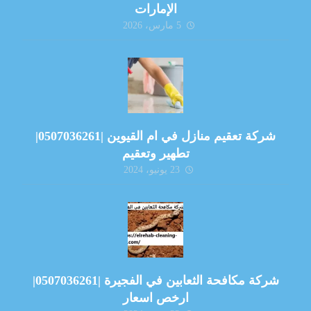
الإمارات
5 مارس، 2026
شركة تعقيم منازل في ام القيوين |0507036261|
تطهير وتعقيم
23 يونيو، 2024
شركة مكافحة الثعابين في الفجيرة |0507036261|
ارخص اسعار