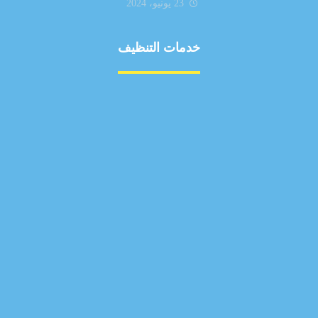
23 يونيو، 2024
خدمات التنظيف
مكافحة الآفات
مركبة
بناء
غسيل سيارة
صيانة
تجاري
عادي
خدمات
الداخلية
الخارج
اتصال
لورم
معلومات
الخارج