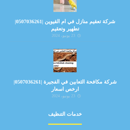
شركة تعقيم منازل في ام القيوين |0507036261|
تطهير وتعقيم
23 يونيو، 2024
شركة مكافحة الثعابين في الفجيرة |0507036261|
ارخص اسعار
23 يونيو، 2024
خدمات التنظيف