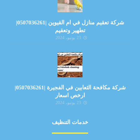
شركة تعقيم منازل في ام القيوين |0507036261|
تطهير وتعقيم
23 يونيو، 2024
شركة مكافحة الثعابين في الفجيرة |0507036261|
ارخص اسعار
23 يونيو، 2024
خدمات التنظيف