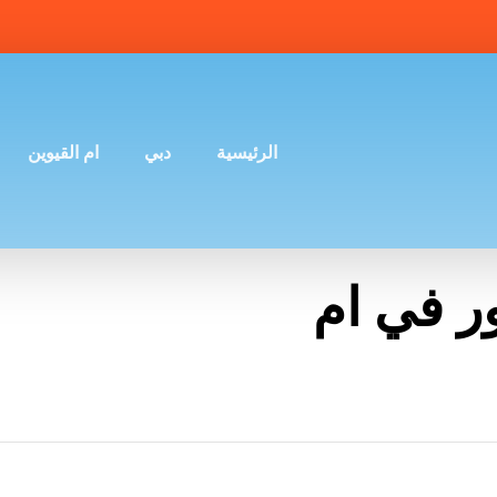
الرئيسية
دبي
ام القيوين
ر في ام