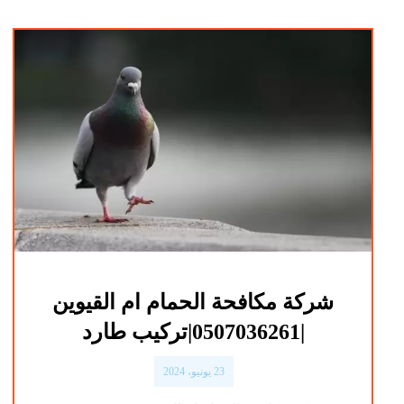
شركة مكافحة الحمام ام القيوين
|0507036261|تركيب طارد
23 يونيو، 2024