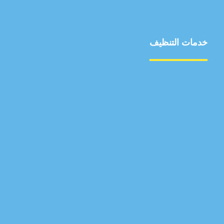
خدمات التنظيف
مكافحة الآفات
مركبة
بناء
غسيل سيارة
صيانة
تجاري
عادي
خدمات
الداخلية
الخارج
اتصال
لورم
معلومات
الخارج
خدمات
خدمات ساخنة