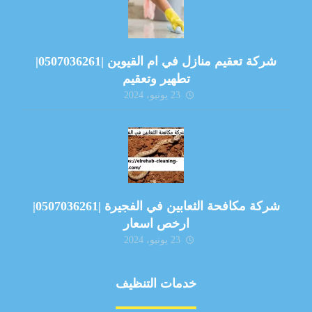
شركة تعقيم منازل في ام القيوين |0507036261|
تطهير وتعقيم
23 يونيو، 2024
شركة مكافحة الثعابين في الفجيرة |0507036261|
ارخص اسعار
23 يونيو، 2024
خدمات التنظيف