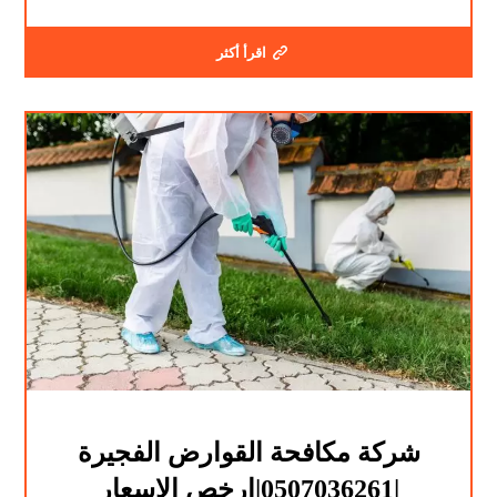
اقرأ أكثر
شركة مكافحة القوارض الفجيرة
|0507036261|ارخص الاسعار