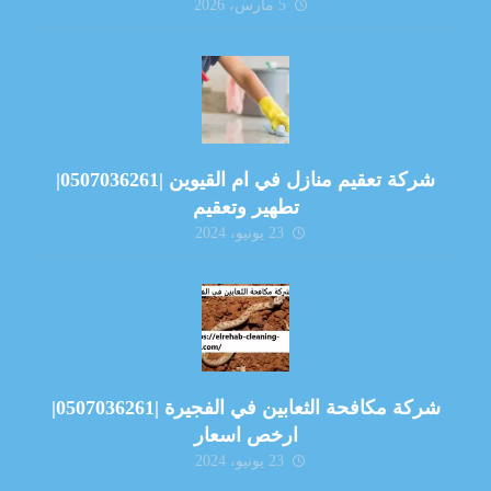
5 مارس، 2026
شركة تعقيم منازل في ام القيوين |0507036261|
تطهير وتعقيم
23 يونيو، 2024
شركة مكافحة الثعابين في الفجيرة |0507036261|
ارخص اسعار
23 يونيو، 2024