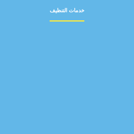
خدمات التنظيف
مكافحة الآفات
مركبة
بناء
غسيل سيارة
صيانة
تجاري
عادي
خدمات
الداخلية
الخارج
اتصال
لورم
معلومات
الخارج
خدمات