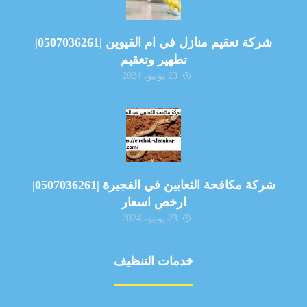
شركة تعقيم منازل في ام القيوين |0507036261|
تطهير وتعقيم
23 يونيو، 2024
شركة مكافحة الثعابين في الفجيرة |0507036261|
ارخص اسعار
23 يونيو، 2024
خدمات التنظيف