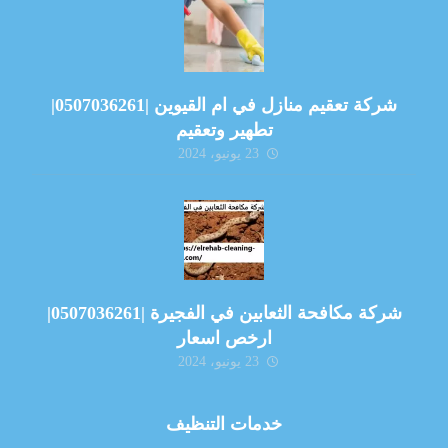
شركة تعقيم منازل في ام القيوين |0507036261|
تطهير وتعقيم
23 يونيو، 2024
شركة مكافحة الثعابين في الفجيرة |0507036261|
ارخص اسعار
23 يونيو، 2024
خدمات التنظيف