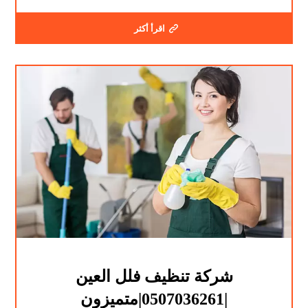
اقرأ أكثر
شركة تنظيف فلل العين
|0507036261|متميزون