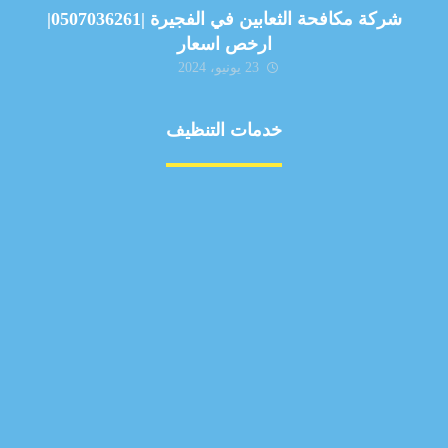
شركة مكافحة الثعابين في الفجيرة |0507036261|
ارخص اسعار
23 يونيو، 2024
خدمات التنظيف
مكافحة الآفات
مركبة
بناء
غسيل سيارة
صيانة
تجاري
عادي
خدمات
الداخلية
الخارج
اتصال