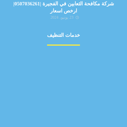
شركة مكافحة الثعابين في الفجيرة |0507036261|
ارخص اسعار
23 يونيو، 2024
خدمات التنظيف
مكافحة الآفات
مركبة
بناء
غسيل سيارة
صيانة
تجاري
عادي
خدمات
الداخلية
الخارج
اتصال