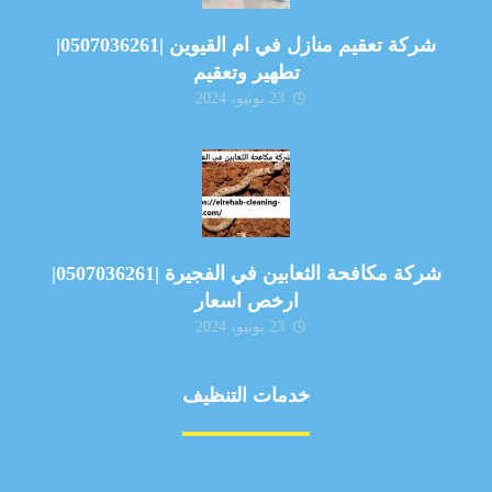
شركة تعقيم منازل في ام القيوين |0507036261|
تطهير وتعقيم
23 يونيو، 2024
شركة مكافحة الثعابين في الفجيرة |0507036261|
ارخص اسعار
23 يونيو، 2024
خدمات التنظيف
مكافحة الآفات