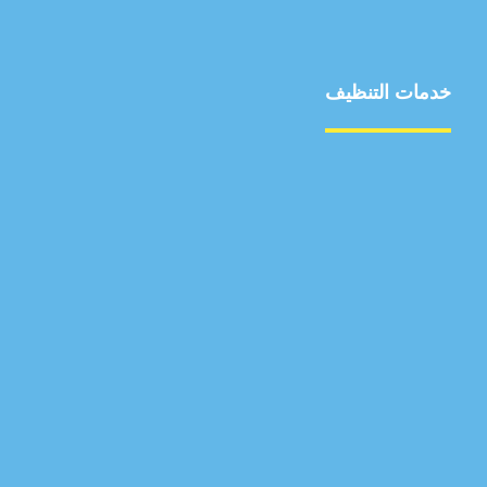
خدمات التنظيف
مكافحة الآفات
مركبة
بناء
غسيل سيارة
صيانة
تجاري
عادي
خدمات
الداخلية
الخارج
اتصال
لورم
معلومات
الخارج
خدمات
خدمات ساخنة