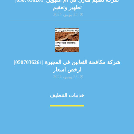
شركة تعقيم منازل في ام القيوين |0507036261|
تطهير وتعقيم
23 يونيو، 2024
شركة مكافحة الثعابين في الفجيرة |0507036261|
ارخص اسعار
23 يونيو، 2024
خدمات التنظيف
مكافحة الآفات
مركبة
بناء