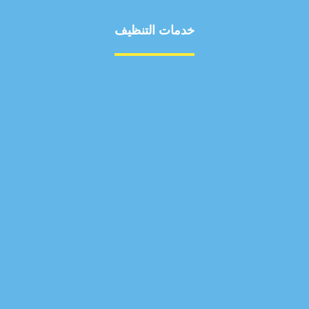
خدمات التنظيف
مكافحة الآفات
مركبة
بناء
غسيل سيارة
صيانة
تجاري
عادي
خدمات
الداخلية
الخارج
اتصال
لورم
معلومات
الخارج