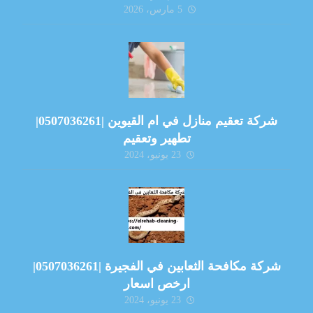
5 مارس، 2026
شركة تعقيم منازل في ام القيوين |0507036261|
تطهير وتعقيم
23 يونيو، 2024
شركة مكافحة الثعابين في الفجيرة |0507036261|
ارخص اسعار
23 يونيو، 2024