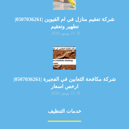
شركة تعقيم منازل في ام القيوين |0507036261|
تطهير وتعقيم
23 يونيو، 2024
شركة مكافحة الثعابين في الفجيرة |0507036261|
ارخص اسعار
23 يونيو، 2024
خدمات التنظيف