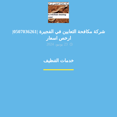
شركة مكافحة الثعابين في الفجيرة |0507036261|
ارخص اسعار
23 يونيو، 2024
خدمات التنظيف
مكافحة الآفات
مركبة
بناء
غسيل سيارة
صيانة
تجاري
عادي