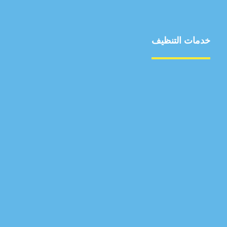
خدمات التنظيف
مكافحة الآفات
مركبة
بناء
غسيل سيارة
صيانة
تجاري
عادي
خدمات
الداخلية
الخارج
اتصال
لورم
معلومات
الخارج
خدمات
خدمات ساخنة