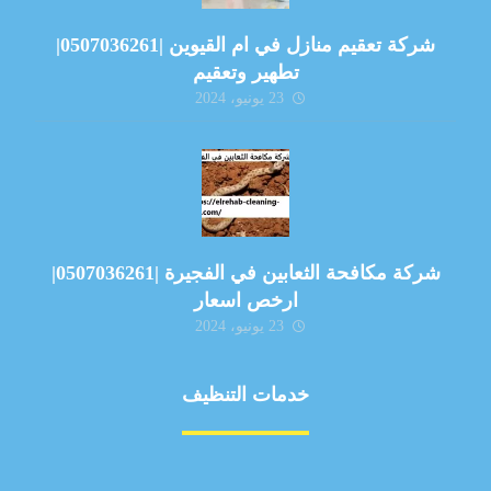
شركة تعقيم منازل في ام القيوين |0507036261|
تطهير وتعقيم
23 يونيو، 2024
شركة مكافحة الثعابين في الفجيرة |0507036261|
ارخص اسعار
23 يونيو، 2024
خدمات التنظيف
مكافحة الآفات