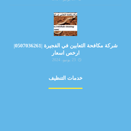
شركة مكافحة الثعابين في الفجيرة |0507036261|
ارخص اسعار
23 يونيو، 2024
خدمات التنظيف
مكافحة الآفات
مركبة
بناء
غسيل سيارة
صيانة