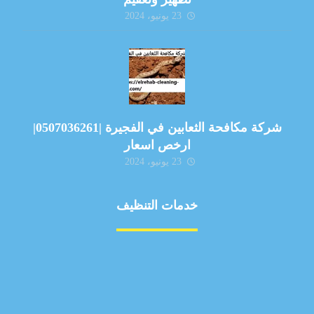
23 يونيو، 2024
شركة مكافحة الثعابين في الفجيرة |0507036261|
ارخص اسعار
23 يونيو، 2024
خدمات التنظيف
مكافحة الآفات
مركبة
بناء
غسيل سيارة