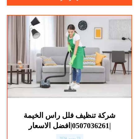
شركة تنظيف فلل راس الخيمة
|0507036261|افضل الاسعار
23 يونيو، 2024