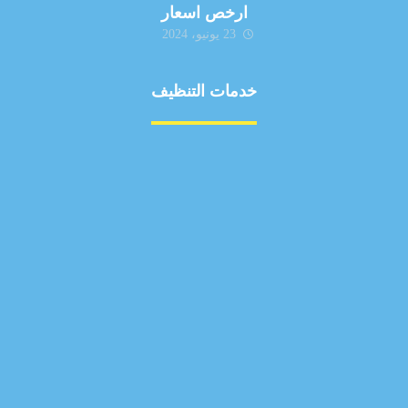
ارخص اسعار
23 يونيو، 2024
خدمات التنظيف
مكافحة الآفات
مركبة
بناء
غسيل سيارة
صيانة
تجاري
عادي
خدمات
الداخلية
الخارج
اتصال
لورم