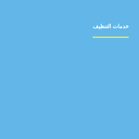
خدمات التنظيف
مكافحة الآفات
مركبة
بناء
غسيل سيارة
صيانة
تجاري
عادي
خدمات
الداخلية
الخارج
اتصال
لورم
معلومات
الخارج
خدمات
خدمات ساخنة