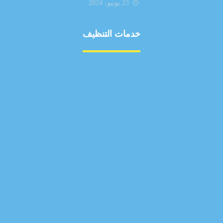
23 يونيو، 2024
خدمات التنظيف
مكافحة الآفات
مركبة
بناء
غسيل سيارة
صيانة
تجاري
عادي
خدمات
الداخلية
الخارج
اتصال
لورم
معلومات