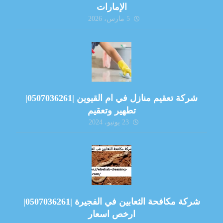
الإمارات
5 مارس، 2026
شركة تعقيم منازل في ام القيوين |0507036261|
تطهير وتعقيم
23 يونيو، 2024
شركة مكافحة الثعابين في الفجيرة |0507036261|
ارخص اسعار