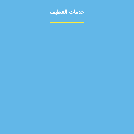
خدمات التنظيف
مكافحة الآفات
مركبة
بناء
غسيل سيارة
صيانة
تجاري
عادي
خدمات
الداخلية
الخارج
اتصال
لورم
معلومات
الخارج
خدمات