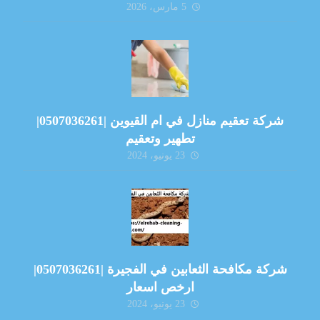
5 مارس، 2026
شركة تعقيم منازل في ام القيوين |0507036261|
تطهير وتعقيم
23 يونيو، 2024
شركة مكافحة الثعابين في الفجيرة |0507036261|
ارخص اسعار
23 يونيو، 2024