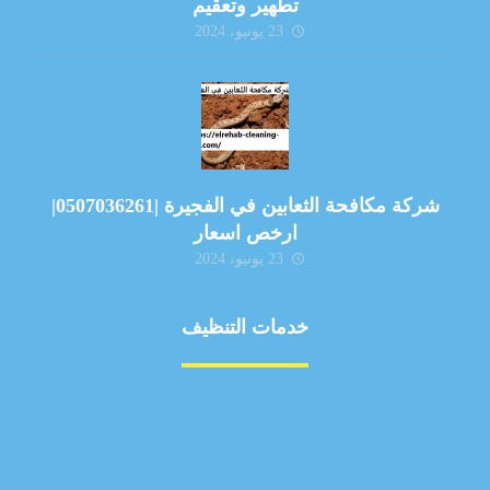
تطهير وتعقيم
23 يونيو، 2024
شركة مكافحة الثعابين في الفجيرة |0507036261|
ارخص اسعار
23 يونيو، 2024
خدمات التنظيف
مكافحة الآفات
مركبة
بناء
غسيل سيارة