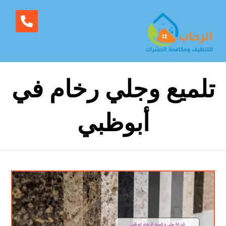
تلميع وجلي رخام في
أبوظبي