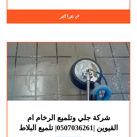
اقرأ أكثر
شركة جلي وتلميع الرخام ام
القيوين |0507036261| تلميع البلاط