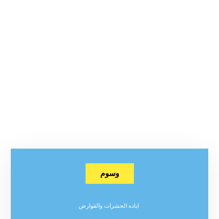
وسوم
اباده الحشرات والقوارض