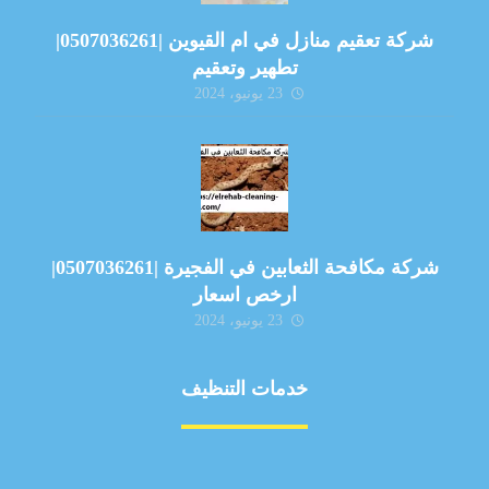
شركة تعقيم منازل في ام القيوين |0507036261|
تطهير وتعقيم
23 يونيو، 2024
شركة مكافحة الثعابين في الفجيرة |0507036261|
ارخص اسعار
23 يونيو، 2024
خدمات التنظيف
مكافحة الآفات