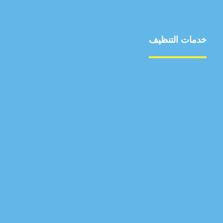
خدمات التنظيف
مكافحة الآفات
مركبة
بناء
غسيل سيارة
صيانة
تجاري
عادي
خدمات
الداخلية
الخارج
اتصال
لورم
معلومات
الخارج
خدمات
خدمات ساخنة