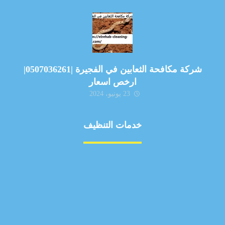
شركة مكافحة الثعابين في الفجيرة |0507036261|
ارخص اسعار
23 يونيو، 2024
خدمات التنظيف
مكافحة الآفات
مركبة
بناء
غسيل سيارة
صيانة
تجاري