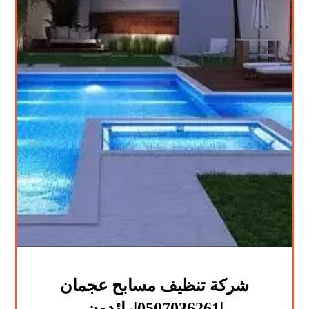
شركة تنظيف مسابح عجمان
|0507036261|رائدون