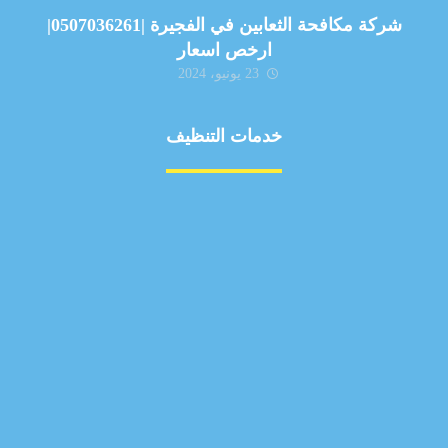
شركة مكافحة الثعابين في الفجيرة |0507036261|
ارخص اسعار
23 يونيو، 2024
خدمات التنظيف
مكافحة الآفات
مركبة
بناء
غسيل سيارة
صيانة
تجاري
عادي
خدمات
الداخلية
الخارج
اتصال