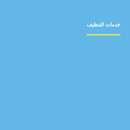
خدمات التنظيف
مكافحة الآفات
مركبة
بناء
غسيل سيارة
صيانة
تجاري
عادي
خدمات
الداخلية
الخارج
اتصال
لورم
معلومات
الخارج
خدمات
خدمات ساخنة