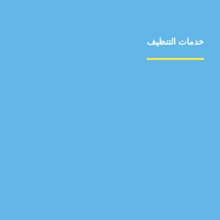
خدمات التنظيف
مكافحة الآفات
مركبة
بناء
غسيل سيارة
صيانة
تجاري
عادي
خدمات
الداخلية
الخارج
اتصال
لورم
معلومات
الخارج
خدمات
خدمات ساخنة