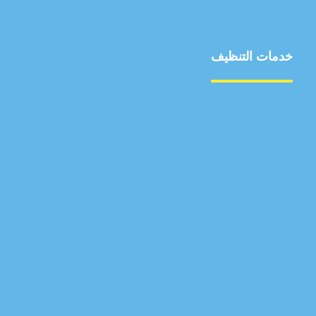
خدمات التنظيف
مكافحة الآفات
مركبة
بناء
غسيل سيارة
صيانة
تجاري
عادي
خدمات
الداخلية
الخارج
اتصال
لورم
معلومات
الخارج
خدمات
خدمات ساخنة