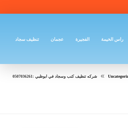
راس الخيمة
الفجيرة
عجمان
تنظيف سجاد
Uncategori
شركه تنظيف كنب وسجاد في ابوظبي :0507036261