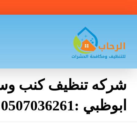
شركه تنظيف كنب وس
ابوظبي :0507036261