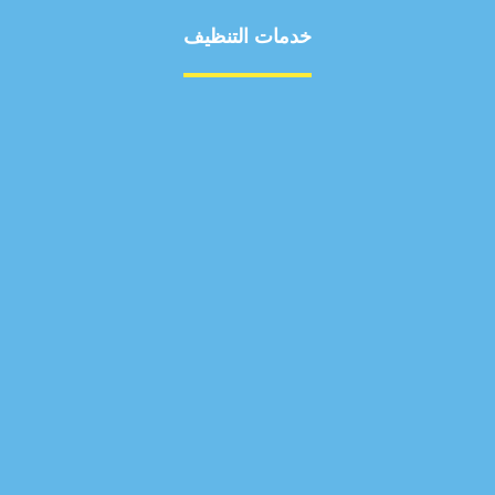
خدمات التنظيف
مكافحة الآفات
مركبة
بناء
غسيل سيارة
صيانة
تجاري
عادي
خدمات
الداخلية
الخارج
اتصال
لورم
معلومات
الخارج
خدمات