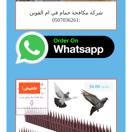
شركة مكافحة حمام في ام القوين
:0507036261
$
6.00
$
8.00
تخفيض!