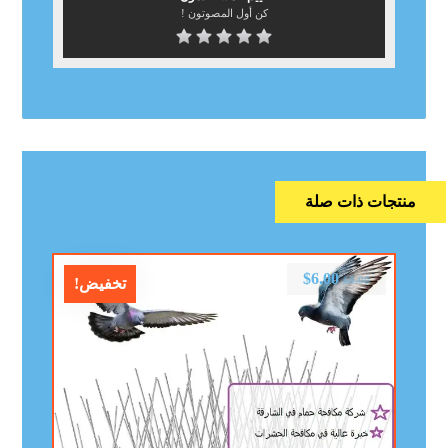
كن أول المصوتون !
منتجات ذات صلة
$
6.00
$
8.00
تخفيض!