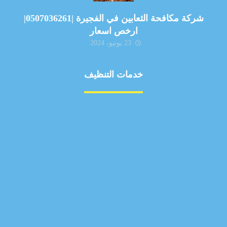
شركة مكافحة الثعابين في الفجيرة |0507036261|
ارخص اسعار
23 يونيو، 2024
خدمات التنظيف
مكافحة الآفات
مركبة
بناء
غسيل سيارة
صيانة
تجاري
عادي
خدمات
الداخلية
الخارج