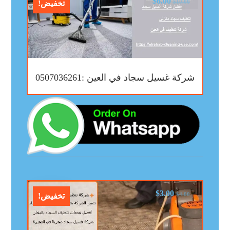
$
6.00
$
10.00
تخفيض!
شركة غسيل سجاد في العين :0507036261
$
3.00
$
4.00
تخفيض!