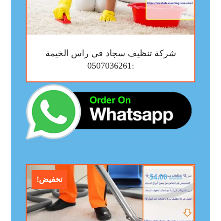
شركة تنظيف سجاد في راس الخيمة
:0507036261
$
4.00
$
6.00
تخفيض!