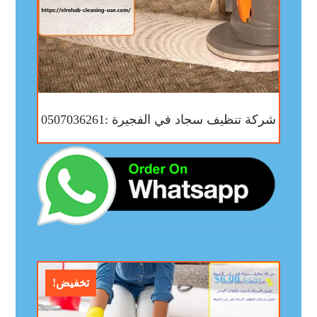
شركة تنظيف سجاد في الفجيرة :0507036261
$
6.00
$
8.00
تخفيض!