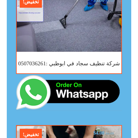
$
5.00
$
9.00
تخفيض!
شركة تنظيف سجاد في ابوظبي :0507036261
$
4.00
$
6.00
تخفيض!