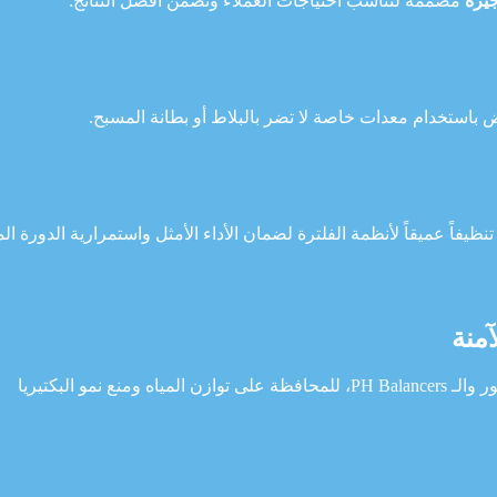
يرة
مصممة لتناسب احتياجات العملاء وتضمن أفضل النتائج:
باستخدام معدات خاصة لا تضر بالبلاط أو بطانة المسبح.
نظيفاً عميقاً لأنظمة الفلترة لضمان الأداء الأمثل واستمرارية الدورة الم
آمنة
نستخدم مواد تعقيم معتمدة من الجهات الصحية، مثل الكلور والـ PH Balancers، للمحافظة على توازن المياه ومنع نمو البكتيريا