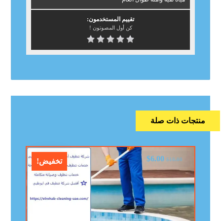
تقييم المستخدمون:
كن أول المصوتون !
منتجات ذات صلة
$
6.00
$
10.00
تخفيض!