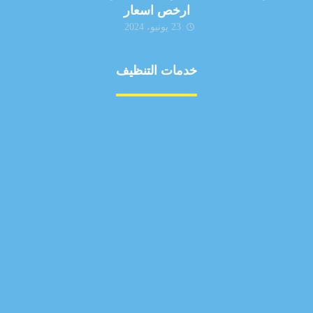
ارخص اسعار
23 يونيو، 2024
خدمات التنظيف
مكافحة الآفات
مركبة
بناء
غسيل سيارة
صيانة
تجاري
عادي
خدمات
الداخلية
الخارج
اتصال
لورم