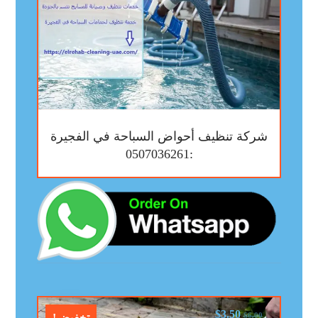
شركة تنظيف أحواض السباحة في الفجيرة
:0507036261
$
3.50
$
6.00
تخفيض!