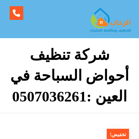
شركة تنظيف
أحواض السباحة في
العين :0507036261
تخفيض!