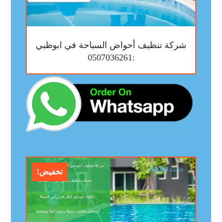
شركة تنظيف أحواض السباحة في ابوظبي
:0507036261
$
4.00
$
8.00
تخفيض!