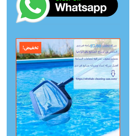
$
7.00
$
10.00
تخفيض!