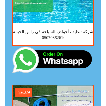
شركة تنظيف أحواض السباحة في راس الخيمة
:0507036261
$
3.00
$
5.00
تخفيض!