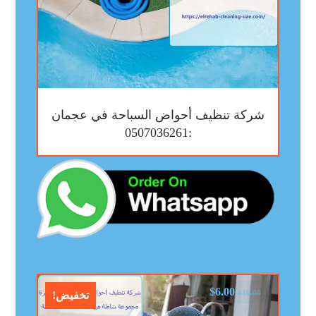
شركة تنظيف أحواض السباحة في عجمان
:0507036261
$
6.00
$
10.00
تخفيض!