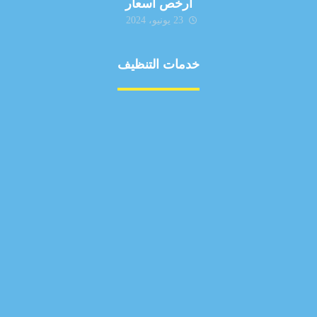
ارخص اسعار
23 يونيو، 2024
خدمات التنظيف
مكافحة الآفات
مركبة
بناء
غسيل سيارة
صيانة
تجاري
عادي
خدمات
الداخلية
الخارج
اتصال
لورم
معلومات